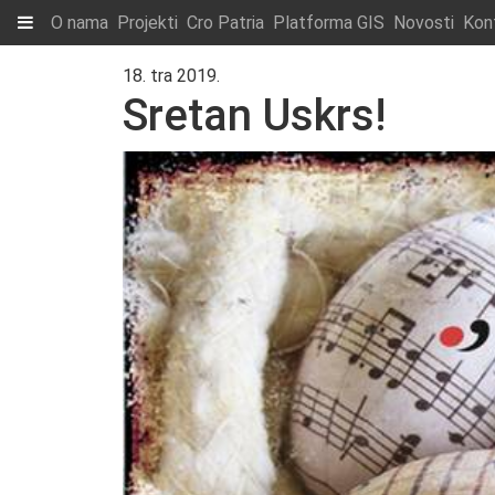
O nama
Projekti
Cro Patria
Platforma GIS
Novosti
Kon
18. tra 2019.
Sretan Uskrs!