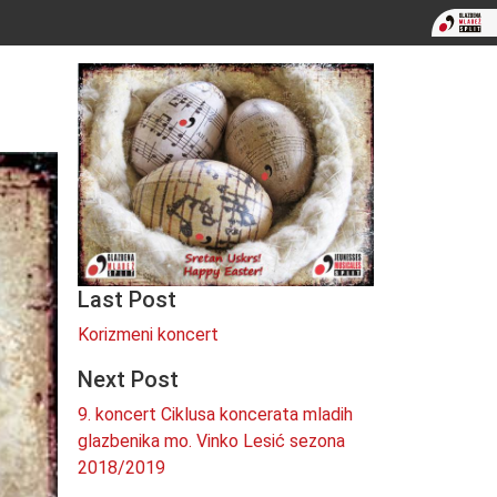
Last Post
Korizmeni koncert
Next Post
9. koncert Ciklusa koncerata mladih
glazbenika mo. Vinko Lesić sezona
2018/2019