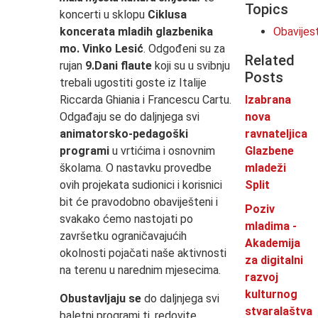
Topics
koncerti u sklopu
Ciklusa
koncerata mladih glazbenika
Obavijes
mo. Vinko Lesić
. Odgođeni su za
Related
rujan
9.Dani flaute
koji su u svibnju
Posts
trebali ugostiti goste iz Italije
Riccarda Ghiania i Francescu Cartu.
Izabrana
Odgađaju se do daljnjega svi
nova
animatorsko-pedagoški
ravnateljica
programi
u vrtićima i osnovnim
Glazbene
školama. O nastavku provedbe
mladeži
ovih projekata sudionici i korisnici
Split
bit će pravodobno obaviješteni i
Poziv
svakako ćemo nastojati po
mladima -
završetku ograničavajućih
Akademija
okolnosti pojačati naše aktivnosti
za digitalni
na terenu u narednim mjesecima.
razvoj
kulturnog
Obustavljaju se
do daljnjega svi
stvaralaštva
baletni programi tj. redovite