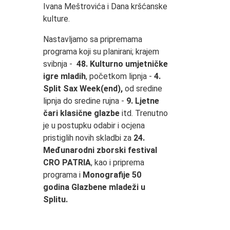
Ivana Meštrovića i Dana kršćanske
kulture.
Nastavljamo sa pripremama
programa koji su planirani; krajem
svibnja -
48. Kulturno umjetničke
igre mladih
, početkom lipnja -
4.
Split Sax Week(end),
od sredine
lipnja do sredine rujna -
9. Ljetne
čari klasične glazbe
itd. Trenutno
je u postupku odabir i ocjena
pristiglih novih skladbi za
24.
Međunarodni zborski festival
CRO PATRIA
, kao i priprema
programa i
Monografije 50
godina Glazbene mladeži u
Splitu.