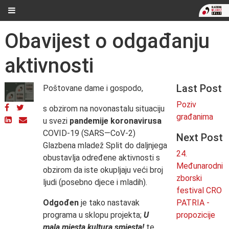
Obavijest o odgađanju
aktivnosti
Last Post
Poštovane dame i gospodo,
Poziv
s obzirom na novonastalu situaciju
građanima
u svezi
pandemije koronavirusa
COVID-19 (SARS—CoV-2)
Next Post
Glazbena mladež Split do daljnjega
24.
obustavlja određene aktivnosti s
Međunarodni
obzirom da iste okupljaju veći broj
zborski
ljudi (posebno djece i mladih).
festival CRO
Odgođen
je tako nastavak
PATRIA -
programa u sklopu projekta;
U
propozicije
mala mjesta kultura smjesta!
te