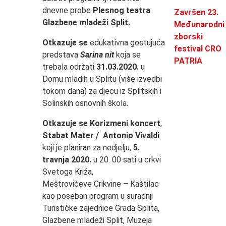
dnevne probe
Plesnog teatra
Završen 23.
Glazbene mladeži Split.
Međunarodni
zborski
Otkazuje se
edukativna gostujuća
festival CRO
predstava
Sarina nit
koja se
PATRIA
trebala održati
31.03.2020.
u
Domu mladih u Splitu (više izvedbi
tokom dana) za djecu iz Splitskih i
Solinskih osnovnih škola.
Otkazuje se Korizmeni koncert
;
Stabat Mater /
Antonio Vivaldi
koji je planiran za nedjelju,
5.
travnja 2020.
u 20. 00 sati u crkvi
Svetoga Križa,
Meštrovićeve Crikvine – Kaštilac
kao poseban program u suradnji
Turističke zajednice Grada Splita,
Glazbene mladeži Split, Muzeja