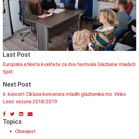
Last Post
Europska etiketa kvalitete za dva festivala Glazbene mladeži
Split
Next Post
6. koncert Ciklusa koncerata mladih glazbenika mo. Vinko
Lesić sezona 2018/2019
Topics
Obavijest